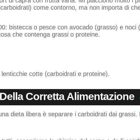
rt di capra con frutta varia. Mi piacciono molto i pl
 (carboidrati) come contorno, ma non importa di che f
00: bistecca o pesce con avocado (grasso) e noci (
 cosa che contenga grassi o proteine.
 lenticchie cotte (carboidrati e proteine).
Della Corretta Alimentazione
 una dieta libera è separare i carboidrati dai grassi.