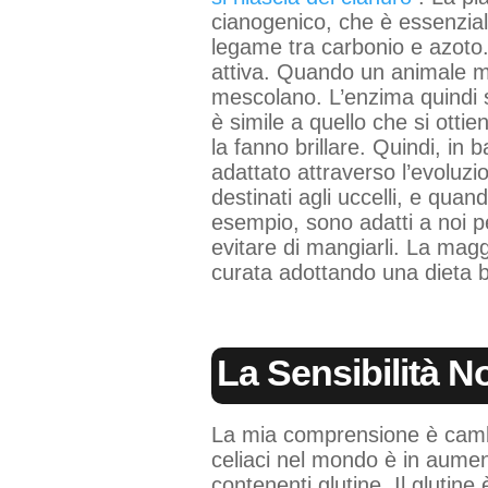
cianogenico, che è essenzia
legame tra carbonio e azoto.
attiva. Quando un animale ma
mescolano. L’enzima quindi s
è simile a quello che si ot
la fanno brillare. Quindi, in b
adattato attraverso l’evoluzio
destinati agli uccelli, e qua
esempio, sono adatti a noi p
evitare di mangiarli. La mag
curata adottando una dieta b
La Sensibilità N
La mia comprensione è cambia
celiaci nel mondo è in aumen
contenenti glutine. Il glutin