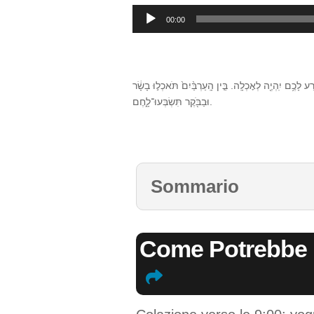
Audio
00:00
Player
לָכֶ֥ם יִֽהְיֶ֖ה לְאׇכְלָֽה. בֵּ֤ין הָֽעַרְבַּ֨יִם֙ תֹּאכְל֣וּ בָשָׂ֔ר
וּבַבֹּ֖קֶר תִּשְׂבְּעוּ־לָ֑חֶם.
Sommario
Come Potrebbe E