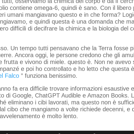
 tutti, osserviamo la chimica del corpo e da lì cerch
lio contiene omega-6, quindi è sano. Con il libero 
sseri umani mangiavano questo e in che forma? Logi
angiavamo, e quindi questa è una domanda che man
ero difficili di decifrare la chimica e la biologia d
rosso. Un tempo tutti pensavano che la Terra fosse p
guerre. Ancora oggi, le persone credono che gli amul
rutta e vivono di miele. questo è. Non ne avevo sen
cimpanzé e poi ho controllato e ho letto che questa è
el Falco
” funziona benissimo.
nno fa era difficile trovare informazioni esaustive e 
aiuto di Google, ChatGPT Audible e Amazon Books. L
 eliminano i cibi lavorati, ma questo non è sufficie
dal cibo che mangiamo a volte richiede decenni, e qu
’avvelenamento è molto lento.