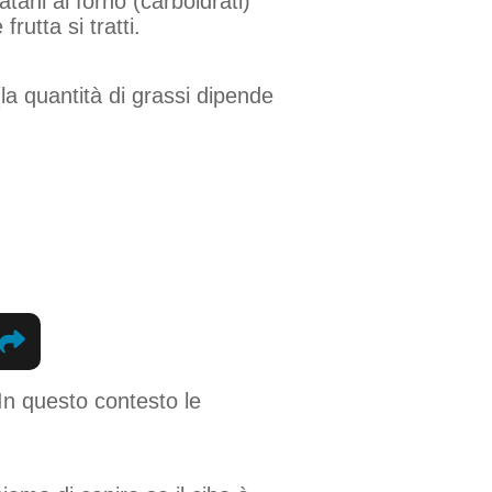
atani al forno (carboidrati)
rutta si tratti.
la quantità di grassi dipende
 In questo contesto le