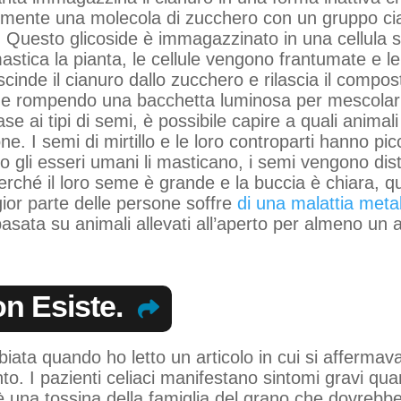
lmente una molecola di zucchero con un gruppo cian
 Questo glicoside è immagazzinato in una cellula s
stica la pianta, le cellule vengono frantumate e l
cinde il cianuro dallo zucchero e rilascia il compo
tiene rompendo una bacchetta luminosa per mescola
ase ai tipi di semi, è possibile capire a quali animali 
ne. I semi di mirtillo e le loro controparti hanno pi
ndo gli esseri umani li masticano, i semi vengono dis
erché il loro seme è grande e la buccia è chiara, 
gior parte delle persone soffre
di una malattia meta
asata su animali allevati all’aperto per almeno un 
on Esiste.
ta quando ho letto un articolo in cui si affermava
to. I pazienti celiaci manifestano sintomi gravi q
e è una tossina della famiglia del grano che dovrebbe