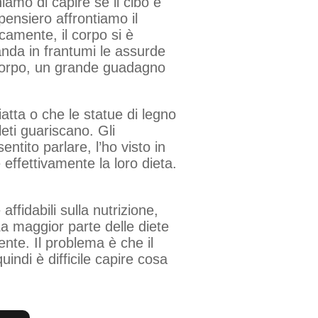
iamo di capire se il cibo è
pensiero affrontiamo il
camente, il corpo si è
da in frantumi le assurde
el corpo, un grande guadagno
iatta o che le statue di legno
eti guariscano. Gli
tito parlare, l’ho visto in
 effettivamente la loro dieta.
affidabili sulla nutrizione,
a maggior parte delle diete
nte. Il problema è che il
indi è difficile capire cosa