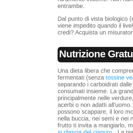
entrambe.
Dal punto di vista biologico 
viene impedito quando il liv
credi? Acquista un misurator
Nutrizione Gratu
Una dieta libera che comprend
fermentati (senza
tossine ve
separando i carboidrati dall
consumati insieme. La grande
principalmente nelle verdure, 
acerbi o non adatti all’uomo
possono scappare, il loro mod
nella buccia, nei semi e nei n
frutto ti invita a mangiarlo
si rilascia del cianuro
. La pi