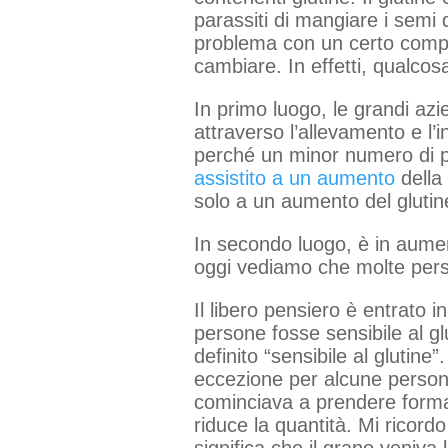
parassiti di mangiare i semi 
problema con un certo compo
cambiare. In effetti, qualco
In primo luogo, le grandi az
attraverso l’allevamento e l’
perché un minor numero di pa
assistito a un aumento
della
solo a un aumento del glutin
In secondo luogo, è in aumen
oggi vediamo che molte pers
Il libero pensiero è entrato
persone fosse sensibile al gl
definito “sensibile al glutin
eccezione per alcune persone
cominciava a prendere forma.
riduce la quantità. Mi ricordo
significa che il grano veniva