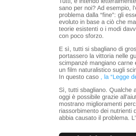
Tutti, e intendo letteralmente
sano per noi? Ad esempio, l’o
problema dalla “fine”: gli e
evoluto in base a ciò che m
teorie esistenti o i modi davv
con poco sforzo.
E sì, tutti si sbagliano di g
portassero la vittoria nelle 
scimpanzé mangiano carne e f
un film naturalistico sugli s
In questo caso
, la “Legge d
Sì, tutti sbagliano. Qualche a
oggi è possibile grazie all’
mostrano miglioramenti perché
riassorbimento dei nutrienti 
abbia causato il problema. L