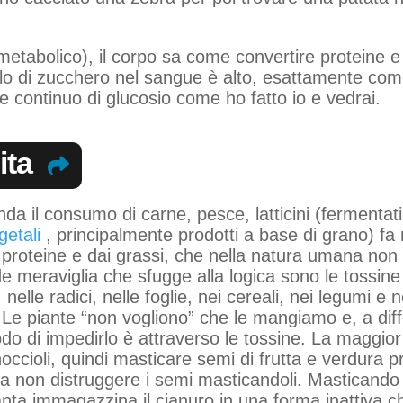
(metabolico), il corpo sa come convertire proteine e
ello di zucchero nel sangue è alto, esattamente come
e continuo di glucosio come ho fatto io e vedrai.
ita
a il consumo di carne, pesce, latticini (fermentati 
getali
, principalmente prodotti a base di grano) fa 
e proteine e dai grassi, che nella natura umana no
 meraviglia che sfugge alla logica sono le tossine
nelle radici, nelle foglie, nei cereali, nei legumi e 
. Le piante “non vogliono” che le mangiamo e, a dif
o di impedirlo è attraverso le tossine. La maggior 
occioli, quindi masticare semi di frutta e verdura pro
, ma non distruggere i semi masticandoli. Mastica
anta immagazzina il cianuro in una forma inattiva c