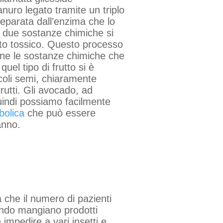
uro legato tramite un triplo
eparata dall’enzima che lo
e due sostanze chimiche si
sto tossico. Questo processo
rne le sostanze chimiche che
quel tipo di frutto si è
ccoli semi, chiaramente
trutti. Gli avocado, ad
quindi possiamo facilmente
bolica
che può essere
anno.
 che il numero di pazienti
uando mangiano prodotti
 impedire a vari insetti e