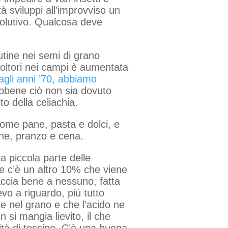
à sviluppi all’improvviso un
olutivo. Qualcosa deve
utine nei semi di grano
icoltori nei campi è aumentata
dagli anni ’70, abbiamo
ebbene ciò non sia dovuto
o della celiachia.
come pane, pasta e dolci, e
ne, pranzo e cena.
a piccola parte delle
e e c’è un altro 10% che viene
faccia bene a nessuno, fatta
vo a riguardo, più tutto
e nel grano e che l’acido ne
 si mangia lievito, il che
tità di tossine. C’è una buona