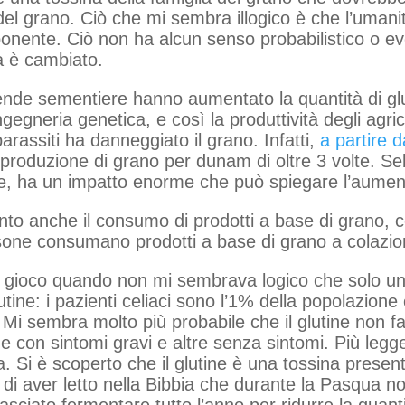
del grano. Ciò che mi sembra illogico è che l’umanit
nente. Ciò non ha alcun senso probabilistico o ev
sa è cambiato.
iende sementiere hanno aumentato la quantità di gl
ingegneria genetica, e così la produttività degli agr
rassiti ha danneggiato il grano. Infatti,
a partire 
 produzione di grano per dunam di oltre 3 volte. S
e, ha un impatto enorme che può spiegare l’aument
to anche il consumo di prodotti a base di grano, 
one consumano prodotti a base di grano a colazio
 in gioco quando non mi sembrava logico che solo un
utine: i pazienti celiaci sono l’1% della popolazion
e”. Mi sembra molto più probabile che il glutine non 
 con sintomi gravi e altre senza sintomi. Più legge
 Si è scoperto che il glutine è una tossina present
 di aver letto nella Bibbia che durante la Pasqua non
 lasciato fermentare tutto l’anno per ridurre la quan