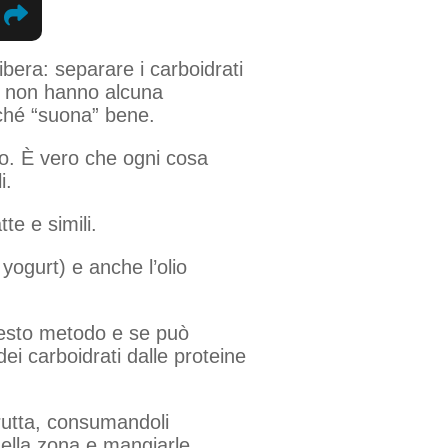
ibera: separare i carboidrati
he non hanno alcuna
rché “suona” bene.
sto. È vero che ogni cosa
i.
te e simili.
 yogurt) e anche l’olio
uesto metodo e se può
i carboidrati dalle proteine
rutta, consumandoli
ella zona e mangiarle