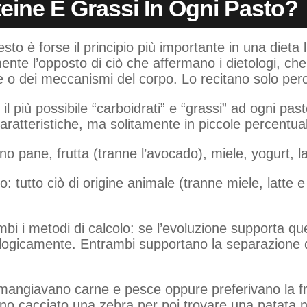
teine E Grassi In Ogni Pasto?
to è forse il principio più importante in una dieta l
ente l’opposto di ciò che affermano i dietologi, c
e o dei meccanismi del corpo. Lo recitano solo pe
l più possibile “carboidrati” e “grassi” ad ogni pa
aratteristiche, ma solitamente in piccole percentual
o pane, frutta (tranne l’avocado), miele, yogurt, lat
: tutto ciò di origine animale (tranne miele, latte e
 i metodi di calcolo: se l’evoluzione supporta q
ogicamente. Entrambi supportano la separazione de
, mangiavano carne e pesce oppure preferivano la f
o cacciato una zebra per poi trovare una patata n