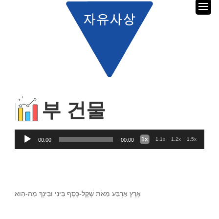
부 건물
Audio
1x
1.1x
1.2x
1.5x
00:00
00:00
Player
אֶרֶץ אַרְבַּע מֵאֹת שֶׁקֶל-כֶּסֶף בֵּינִי וּבֵינְךָ מַה-הִוא