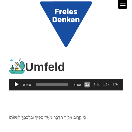
Umfeld
Audio
1x
1.1x
1.2x
1.5x
00:00
00:00
Player
כִּֽי־קָר֥וֹב אֵלֶ֛יךָ הַדָּבָ֖ר מְאֹ֑ד בְּפִ֥יךָ וּבִֽלְבָבְךָ֖ לַֽעֲשֹׂתֽוֹ