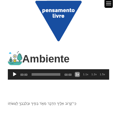
Ambiente
Audio
1x
1.1x
1.2x
1.5x
00:00
00:00
Player
כִּֽי־קָר֥וֹב אֵלֶ֛יךָ הַדָּבָ֖ר מְאֹ֑ד בְּפִ֥יךָ וּבִֽלְבָבְךָ֖ לַֽעֲשֹׂתֽוֹ