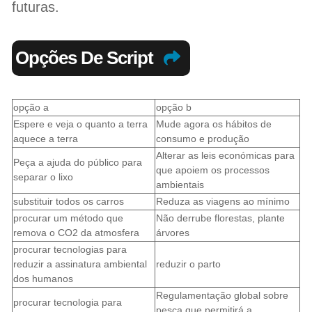
futuras.
Opções De Script
opção a
opção b
Espere e veja o quanto a terra
Mude agora os hábitos de
aquece a terra
consumo e produção
Alterar as leis económicas para
Peça a ajuda do público para
que apoiem os processos
separar o lixo
ambientais
substituir todos os carros
Reduza as viagens ao mínimo
procurar um método que
Não derrube florestas, plante
remova o CO2 da atmosfera
árvores
procurar tecnologias para
reduzir a assinatura ambiental
reduzir o parto
dos humanos
Regulamentação global sobre
procurar tecnologia para
pesca que permitirá a