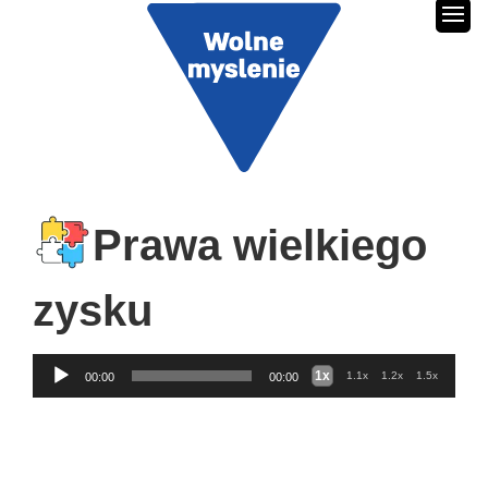
Prawa wielkiego
zysku
Audio
1x
1.1x
1.2x
1.5x
00:00
00:00
Player