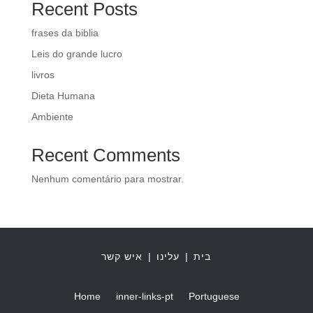
Recent Posts
frases da biblia
Leis do grande lucro
livros
Dieta Humana
Ambiente
Recent Comments
Nenhum comentário para mostrar.
איש קשר
|
עלינו
|
בית
Home
inner-links-pt
Portuguese