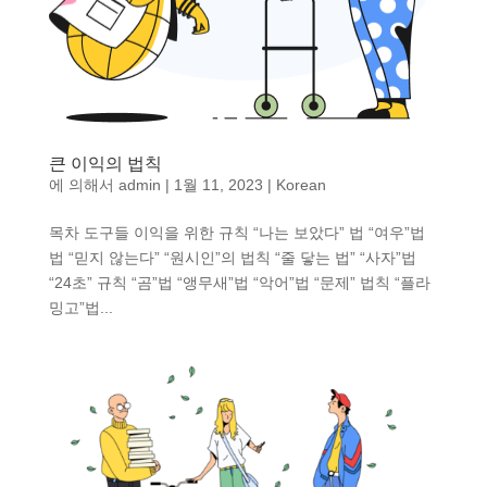
큰 이익의 법칙
에 의해서
admin
|
1월 11, 2023
|
Korean
목차 도구들 이익을 위한 규칙 “나는 보았다” 법 “여우”법
법 “믿지 않는다” “원시인”의 법칙 “줄 닿는 법” “사자”법
“24초” 규칙 “곰”법 “앵무새”법 “악어”법 “문제” 법칙 “플라
밍고”법...