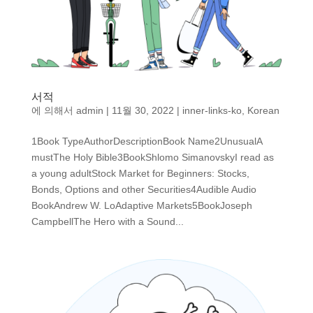
서적
에 의해서
admin
|
11월 30, 2022
|
inner-links-ko
,
Korean
1Book TypeAuthorDescriptionBook Name2UnusualA
mustThe Holy Bible3BookShlomo SimanovskyI read as
a young adultStock Market for Beginners: Stocks,
Bonds, Options and other Securities4Audible Audio
BookAndrew W. LoAdaptive Markets5BookJoseph
CampbellThe Hero with a Sound...