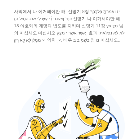
사막에서 나 이거해야만 해. 신명기 8장 יז ואמרתָּ֖ בִּלבָבֶ֑ךָ
כֹּחִי֙ וְ֣צעם ידִ֔י ע֥שָׂ ל֖י את-החַ֥יִל הזֽֽ 신명기 나 이거해야만 해.
13 여호와의 계명과 법도를 지키며 신명기 11장 ya מִּצְ֣ 님
의 마십시오 마십시오 אַשְר אַשְר י מצְּק֖ ִ֑ 효과 לֽא לֽא נִפְלֵ֥את ִ
ִ × ממְּקָ֔ ְל֥א ְל֥א רָקָ 약치 ֽ ×. 배우 בַשָּׁמַ֖ ב ב 염 ִם 마십시오...