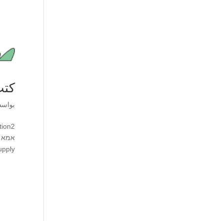
كت
بواس
supplyספר רגילAlpert7Hannibal By