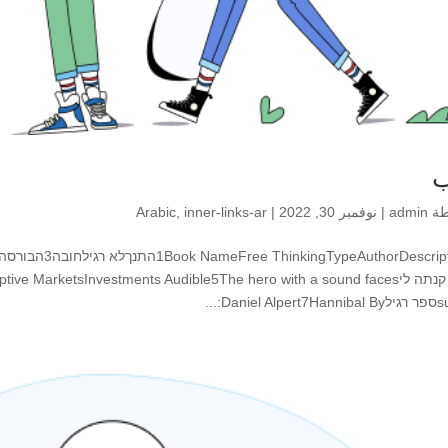
ب
طة
admin
|
نوفمبر 30, 2022
|
inner-links-ar
,
Arabic
horDescription2
Daniel :...