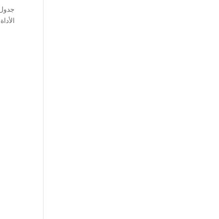
الأداة 2: “قاعدة الـ 24 ثانية” الأداة 3: “الموضع الجيد” الأداة 4: “الت