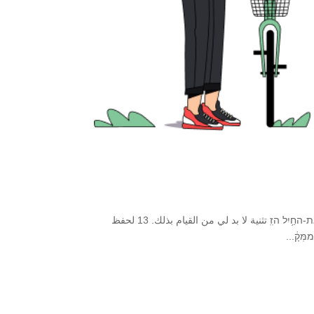
في الصحراء لا بد لي من القيام بذلك. تثنية 8 יז ואמרתָּ֖ בִּלבָבֶ֑ךָ כֹּחִי֙ וְ֣צעם ידִ֔י ע֥שָׂ ל֖י את-החַ֥יִל הזֽֽ تثنية لا بد لي من القيام بذلك. 13 لحفظ