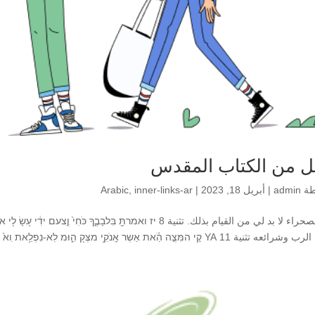
 من الكتاب المقدس
طة
admin
|
أبريل 18, 2023
|
inner-links-ar
,
Arabic
ة 11 YA קִ֚י המִּצְ֣ה הַֹ֔֔את אַשְר אָֽנֹקִ֥י מצְּק֖ הִ֑וּמ לֽא-נִפְלֵ֥את ִוא֙ ממְּקָ֔...