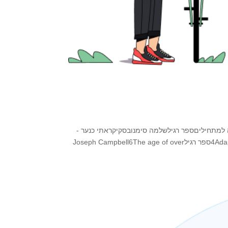
1Book NameFree ThinkingTypeAutהתנךלא רגילחובה3הבורסה למתחיליםספר רגילשלמה סימנובסקיקראתי כנער -
אמא קנתה לי4Adaptive MarketsInvestments Audible5The hero with a sound facesספר רגילJoseph Campbell6The age of over