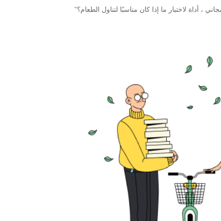
أداة الفكر الحر” الأداة 1: “النظام الغذائي المجاني ، أداة لاختبار ما إذا كان مناسبًا لتناول الطعام؟”