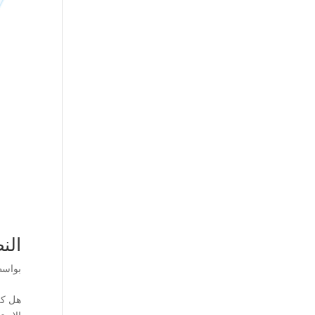
الن
بواس
هل كل