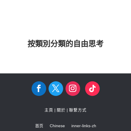
按類別分類的自由思考
主頁
|
關於
|
聯繫方式
首页
Chinese
inner-links-zh